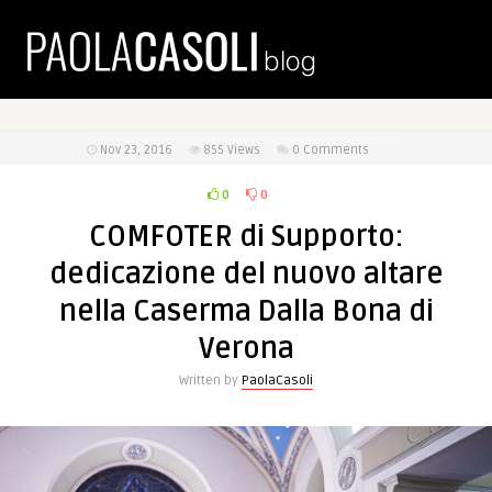
Nov 23, 2016
855
Views
0 Comments
0
0
COMFOTER di Supporto:
dedicazione del nuovo altare
nella Caserma Dalla Bona di
Verona
Written by
PaolaCasoli