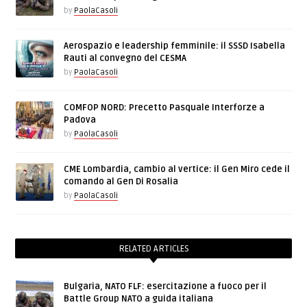
by
PaolaCasoli
Aerospazio e leadership femminile: il SSSD Isabella
Rauti al convegno del CESMA
by
PaolaCasoli
COMFOP NORD: Precetto Pasquale Interforze a
Padova
by
PaolaCasoli
CME Lombardia, cambio al vertice: il Gen Miro cede il
comando al Gen Di Rosalia
by
PaolaCasoli
RELATED ARTICLES
Bulgaria, NATO FLF: esercitazione a fuoco per il
Battle Group NATO a guida italiana