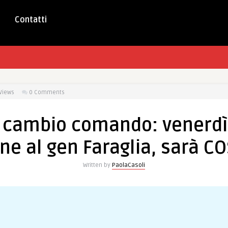
Contatti
Views
0 Comments
, cambio comando: venerdì 
ne al gen Faraglia, sarà 
Written by
PaolaCasoli