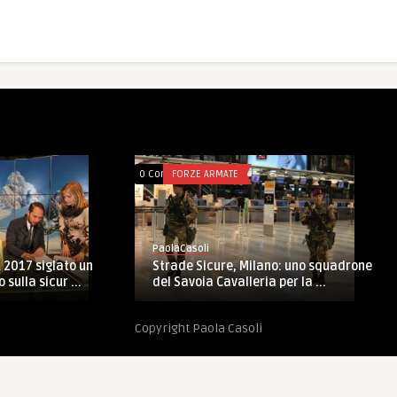
ts
ANISTAN
0 Comments
FORZE ARMATE
oli
PaolaCasoli
ssa a nove mesi il periodo di
Marina: Mediterraneo e Mar N
amento in teatro opera ...
centro del 10° simposio intern 
Copyright Paola Casoli