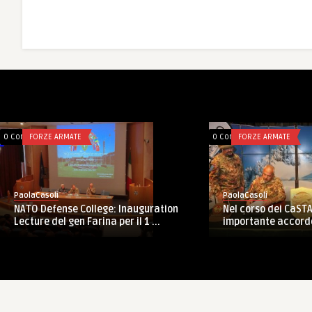
0 Comments
FORZE ARMATE
0 Commen
AFGH
PaolaCasoli
PaolaCas
UNIFIL, Libano: arrivato il sesto
Si abba
quadrone
elicottero AB-212 per la Task Fo ...
dispieg