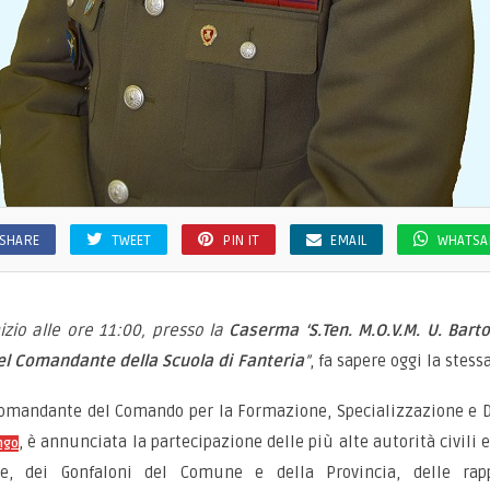
SHARE
TWEET
PIN IT
EMAIL
WHATSA
zio alle ore 11:00, presso la
Caserma ‘S.Ten. M.O.V.M. U. Bart
l Comandante della Scuola di Fanteria
”
, fa sapere oggi la stess
Comandante del Comando per la Formazione, Specializzazione e Dot
, è annunciata la partecipazione delle più alte autorità civili e
ngo
 dei Gonfaloni del Comune e della Provincia, delle rappr