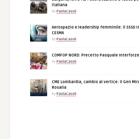
italiana
by
PaolaCasoli
Aerospazio e leadership femminile: il SSSD I
CESMA
by
PaolaCasoli
COMFOP NORD: Precetto Pasquale Interforz
by
PaolaCasoli
CME Lombardia, cambio al vertice: il Gen Mir
Rosalia
by
PaolaCasoli