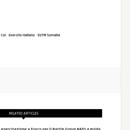
·
·
·
·
Coi
Esercito Italiano
EUTM Somalia
RELATED ARTICLES
: esercitazione a fuoco per il Battle Group NATO a guida