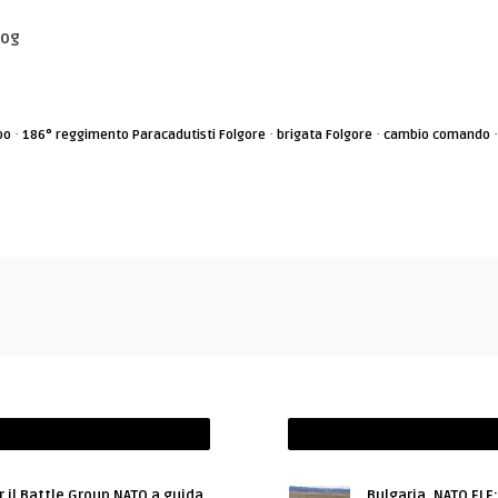
log
·
·
·
bo
186° reggimento Paracadutisti Folgore
brigata Folgore
cambio comando
r il Battle Group NATO a guida
Bulgaria, NATO FLF