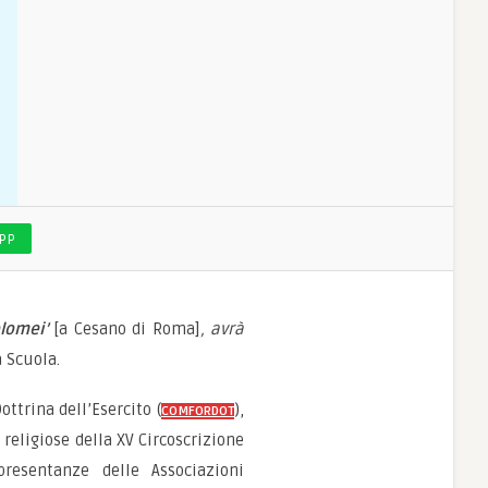
PP
olomei’
[a Cesano di Roma]
, avrà
a Scuola.
trina dell’Esercito (
),
COMFORDOT
 religiose della XV Circoscrizione
esentanze delle Associazioni