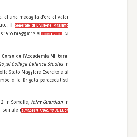
a, di una medaglia d’oro al Valor
uto, il
Generale di Divisione Massimo
 stato maggiore
al
. Al
COMFORDOT
 Corso dell’Accademia Militare
,
Royal College Defence Studies
in
ello Stato Maggiore Esercito e al
mbo e la Brigata paracadutisti
 2
in Somalia,
Joint Guardian
in
e somale (
European Training Mission