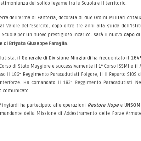
stimonianza del solido legame tra la Scuola e il territorio.
rra dell’Arma di Fanteria, decorata di due Ordini Militari d’Itali
l Valore dell’Esercito, dopo oltre tre anni alla guida dell’Istit
 Scuola per un nuovo prestigioso incarico: sarà il nuovo
capo di
e di Brigata Giuseppe Faraglia
.
dutista, il
Generale di Divisione Mingiardi
ha frequentato il
164°
° Corso di Stato Maggiore e successivamente il 1° Corso ISSMI e il
sso il 186° Reggimento Paracadutisti Folgore, il II Reparto SIOS d
Interforze. Ha comandato il 183° Reggimento Paracadutisti Ne
uo comunicato.
 Mingiardi ha partecipato alle operazioni
Restore Hope
e
UNSOM
omandante della Missione di Addestramento delle Forze Armat