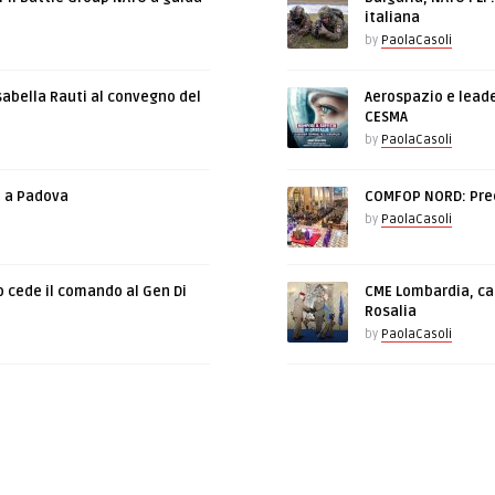
italiana
by
PaolaCasoli
sabella Rauti al convegno del
Aerospazio e leade
CESMA
by
PaolaCasoli
e a Padova
COMFOP NORD: Prec
by
PaolaCasoli
o cede il comando al Gen Di
CME Lombardia, cam
Rosalia
by
PaolaCasoli