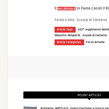
Il
in Paola Casoli il B
gen Mingiardi
Fonte e foto: Scuola di Fanteria
Article Tags:
183° reggimento Nem
·
Massimo Mingiardi
Scuola di Fanteria
Article Categories:
Forze Armate
RECENT ARTICLES
Bulgaria, NATO FLF: esercitazione a fuoco pe