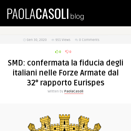
Gen 30, 2020
951
Views
0 Comments
0
0
SMD: confermata la fiducia degli
italiani nelle Forze Armate dal
32° rapporto Eurispes
Written by
PaolaCasoli