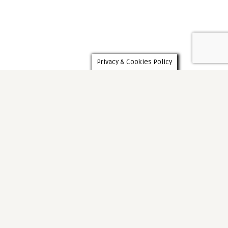
Privacy & Cookies Policy
0 Comments
ROMA DIXIT - NEWS FROM ITALY
0 Comments
AFGHANISTAN
PaolaCasoli
PaolaCasoli