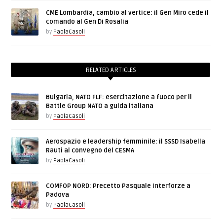
CME Lombardia, cambio al vertice: il Gen Miro cede il
comando al Gen Di Rosalia
by
PaolaCasoli
RELATED ARTICLES
Bulgaria, NATO FLF: esercitazione a fuoco per il
Battle Group NATO a guida italiana
by
PaolaCasoli
Aerospazio e leadership femminile: il SSSD Isabella
Rauti al convegno del CESMA
by
PaolaCasoli
COMFOP NORD: Precetto Pasquale Interforze a
Padova
by
PaolaCasoli