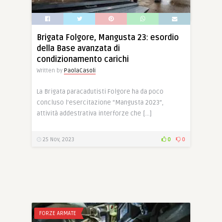
18 Gen, 2024
0
0
Brigata Folgore, Mangusta 23: esordio
della Base avanzata di
condizionamento carichi
Written by
PaolaCasoli
La Brigata paracadutisti Folgore ha da poco
concluso l’esercitazione “Mangusta 2023”,
attività addestrativa interforze che […]
25 Nov, 2023
0
0
FORZE ARMATE