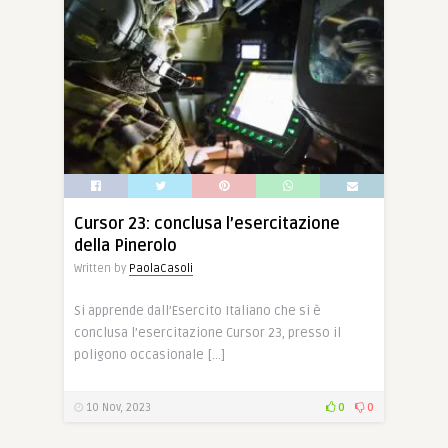
Cursor 23: conclusa l’esercitazione
della Pinerolo
Written by
PaolaCasoli
Si apprende dall’Esercito Italiano che si è
conclusa l’esercitazione Cursor 23, presso il
poligono occasionale […]
10 Nov, 2023
0
0