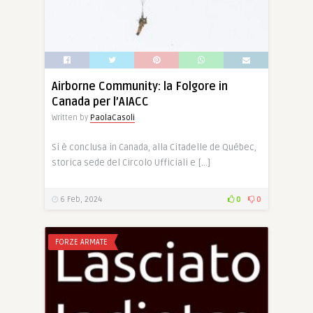
Airborne Community: la Folgore in
Canada per l’AIACC
Written by
PaolaCasoli
Si è conclusa in Canada, alla Citadelle de Québec,
storica sede del Circolo Ufficiali e […]
6 Feb, 2024
0
0
FORZE ARMATE