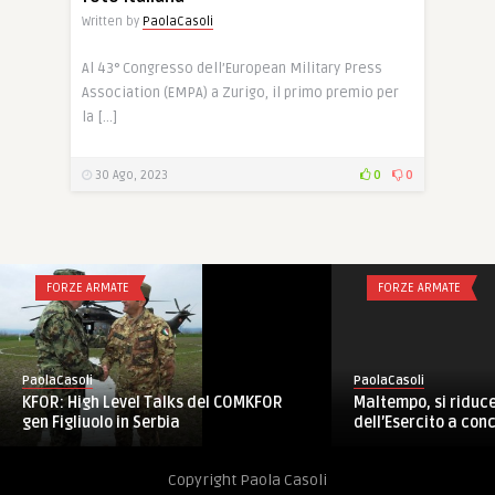
Written by
PaolaCasoli
Al 43° Congresso dell’European Military Press
Association (EMPA) a Zurigo, il primo premio per
la […]
30 Ago, 2023
0
0
FORZE ARMATE
FORZE ARMATE
PaolaCasoli
PaolaCasoli
KFOR: High Level Talks del COMKFOR
Maltempo, si riduce
gen Figliuolo in Serbia
dell’Esercito a concl
Copyright Paola Casoli