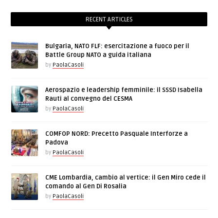
RECENT ARTICLES
Bulgaria, NATO FLF: esercitazione a fuoco per il
Battle Group NATO a guida italiana
by
PaolaCasoli
Aerospazio e leadership femminile: il SSSD Isabella
Rauti al convegno del CESMA
by
PaolaCasoli
COMFOP NORD: Precetto Pasquale Interforze a
Padova
by
PaolaCasoli
CME Lombardia, cambio al vertice: il Gen Miro cede il
comando al Gen Di Rosalia
by
PaolaCasoli