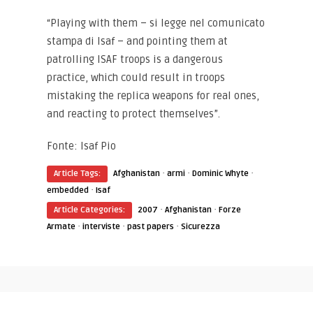
“Playing with them – si legge nel comunicato
stampa di Isaf – and pointing them at
patrolling ISAF troops is a dangerous
practice, which could result in troops
mistaking the replica weapons for real ones,
and reacting to protect themselves”.
Fonte: Isaf Pio
·
·
·
Article Tags:
Afghanistan
armi
Dominic Whyte
·
embedded
Isaf
·
·
Article Categories:
2007
Afghanistan
Forze
·
·
·
Armate
interviste
past papers
Sicurezza