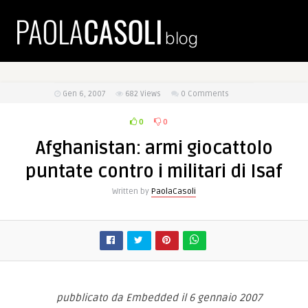
Gen 6, 2007
682
Views
0 Comments
0
0
Afghanistan: armi giocattolo
puntate contro i militari di Isaf
Written by
PaolaCasoli
pubblicato da Embedded il 6 gennaio 2007