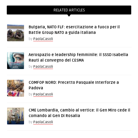
RELATED ARTICLES
Bulgaria, NATO FLF: esercitazione a fuoco per il
Battle Group NATO a guida italiana
by
PaolaCasoli
Aerospazio e leadership femminile: il SSSD Isabella
Rauti al convegno del CESMA
by
PaolaCasoli
COMFOP NORD: Precetto Pasquale Interforze a
Padova
by
PaolaCasoli
CME Lombardia, cambio al vertice: il Gen Miro cede il
comando al Gen Di Rosalia
by
PaolaCasoli