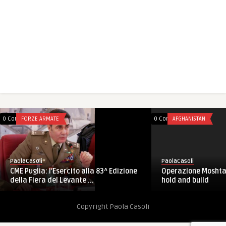
0 Comments
FORZE ARMATE
0 Comments
AFGHANISTAN
PaolaCasoli
PaolaCasoli
CME Puglia: l’Esercito alla 83^ Edizione
Operazione Moshtar
della Fiera del Levante ...
hold and build
Copyright Paola Casoli