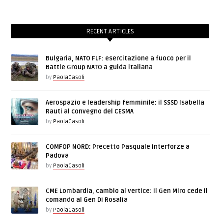
RECENT ARTICLES
Bulgaria, NATO FLF: esercitazione a fuoco per il
Battle Group NATO a guida italiana
by
PaolaCasoli
Aerospazio e leadership femminile: il SSSD Isabella
Rauti al convegno del CESMA
by
PaolaCasoli
COMFOP NORD: Precetto Pasquale Interforze a
Padova
by
PaolaCasoli
CME Lombardia, cambio al vertice: il Gen Miro cede il
comando al Gen Di Rosalia
by
PaolaCasoli