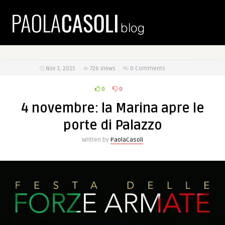
Nov 3, 2015
726
Views
0 Comments
0
0
4 novembre: la Marina apre le
porte di Palazzo
Written by
PaolaCasoli