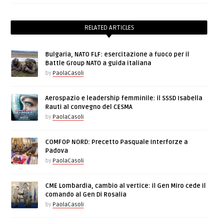
RELATED ARTICLES
Bulgaria, NATO FLF: esercitazione a fuoco per il
Battle Group NATO a guida italiana
by
PaolaCasoli
Aerospazio e leadership femminile: il SSSD Isabella
Rauti al convegno del CESMA
by
PaolaCasoli
COMFOP NORD: Precetto Pasquale Interforze a
Padova
by
PaolaCasoli
CME Lombardia, cambio al vertice: il Gen Miro cede il
comando al Gen Di Rosalia
by
PaolaCasoli