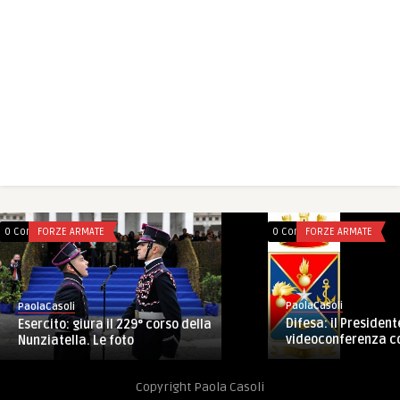
0 Comments
FORZE ARMATE
0 Comments
FORZE ARMATE
PaolaCasoli
PaolaCasoli
Difesa: il President
Esercito: giura il 229° corso della
videoconferenza con 
Nunziatella. Le foto
Copyright Paola Casoli