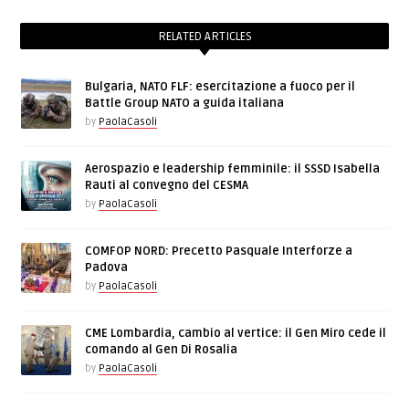
RELATED ARTICLES
Bulgaria, NATO FLF: esercitazione a fuoco per il
Battle Group NATO a guida italiana
by
PaolaCasoli
Aerospazio e leadership femminile: il SSSD Isabella
Rauti al convegno del CESMA
by
PaolaCasoli
COMFOP NORD: Precetto Pasquale Interforze a
Padova
by
PaolaCasoli
CME Lombardia, cambio al vertice: il Gen Miro cede il
comando al Gen Di Rosalia
by
PaolaCasoli