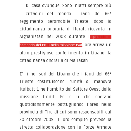
Di casa ovunque. Sono infatti sempre più
cittadini del mondo i fanti del 66°
reggimento aeromobile Trieste: dopo la
cittadinanza onoraria di Herat, ricevuta in
Afghanistan nel 2008 durante i
l periodo di
, ora arriva un
comando del Prt 9 nella missione Isaf
altro prestigioso conferimento in Libano, la
cittadinanza onoraria di Ma’rakah.
E’ lì nel sud del Libano che i fanti del 66°
Trieste costituiscono l’unità di manovra
Italbatt 1 nell’ambito del Settore Ovest della
missione Unifil. Ed è lì che operano
quotidianamente pattugliando l’area nella
provincia di Tiro di cui sono responsabili dal
30 ottobre 2009. Il loro compito prevede la
stretta collaborazione con le Forze Armate