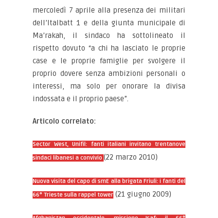
mercoledì 7 aprile alla presenza dei militari
dell’Italbatt 1 e della giunta municipale di
Ma’rakah, il sindaco ha sottolineato il
rispetto dovuto “a chi ha lasciato le proprie
case e le proprie famiglie per svolgere il
proprio dovere senza ambizioni personali o
interessi, ma solo per onorare la divisa
indossata e il proprio paese”.
Articolo correlato:
Sector West, Unifil: fanti italiani invitano trentanove
(22 marzo 2010)
sindaci libanesi a convivio
Nuova visita del capo di smE alla brigata Friuli: i fanti del
(21 giugno 2009)
66° Trieste sulla rappel tower