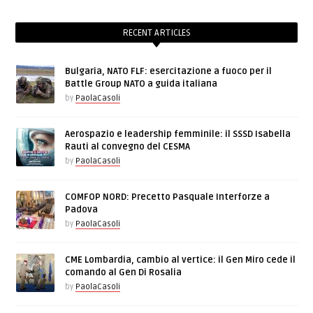
RECENT ARTICLES
Bulgaria, NATO FLF: esercitazione a fuoco per il
Battle Group NATO a guida italiana
by
PaolaCasoli
Aerospazio e leadership femminile: il SSSD Isabella
Rauti al convegno del CESMA
by
PaolaCasoli
COMFOP NORD: Precetto Pasquale Interforze a
Padova
by
PaolaCasoli
CME Lombardia, cambio al vertice: il Gen Miro cede il
comando al Gen Di Rosalia
by
PaolaCasoli