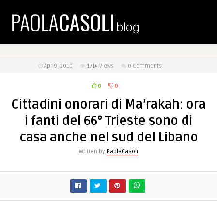
Apr 9, 2010
1714
Views
0 Comments
0
0
Cittadini onorari di Ma’rakah: ora
i fanti del 66° Trieste sono di
casa anche nel sud del Libano
Written by
PaolaCasoli