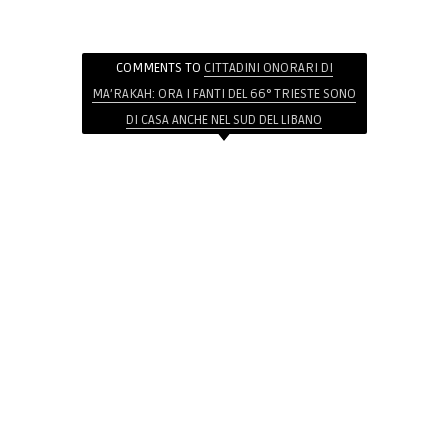
COMMENTS TO
CITTADINI ONORARI DI
MA’RAKAH: ORA I FANTI DEL 66° TRIESTE SONO
DI CASA ANCHE NEL SUD DEL LIBANO