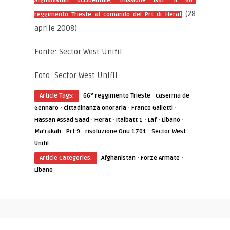
Afghanistan occidentale, missione Isaf: il 66°
(28
reggimento Trieste al comando del Prt di Herat
aprile 2008)
Fonte: Sector West Unifil
Foto: Sector West Unifil
·
Article Tags:
66° reggimento Trieste
caserma de
·
·
·
Gennaro
cittadinanza onoraria
Franco Galletti
·
·
·
·
·
Hassan Assad Saad
Herat
Italbatt 1
Laf
Libano
·
·
·
·
Ma'rakah
Prt 9
risoluzione Onu 1701
Sector West
Unifil
·
·
Article Categories:
Afghanistan
Forze Armate
Libano