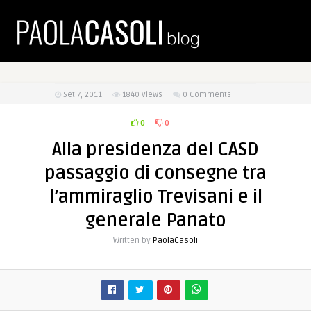
Set 7, 2011
1840
Views
0 Comments
0
0
Alla presidenza del CASD
passaggio di consegne tra
l’ammiraglio Trevisani e il
generale Panato
Written by
PaolaCasoli