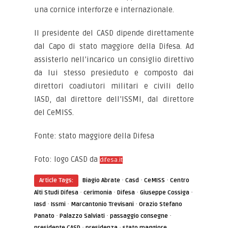
una cornice interforze e internazionale.
Il presidente del CASD dipende direttamente
dal Capo di stato maggiore della Difesa. Ad
assisterlo nell’incarico un consiglio direttivo
da lui stesso presieduto e composto dai
direttori coadiutori militari e civili dello
IASD, dal direttore dell’ISSMI, dal direttore
del CeMISS.
Fonte: stato maggiore della Difesa
Foto: logo CASD da
difesa.it
·
·
·
Article Tags:
Biagio Abrate
Casd
CeMISS
Centro
·
·
·
·
Alti Studi Difesa
cerimonia
Difesa
Giuseppe Cossiga
·
·
·
Iasd
Issmi
Marcantonio Trevisani
Orazio Stefano
·
·
·
Panato
Palazzo Salviati
passaggio consegne
·
·
presidente CASD
presidenza
stato maggiore