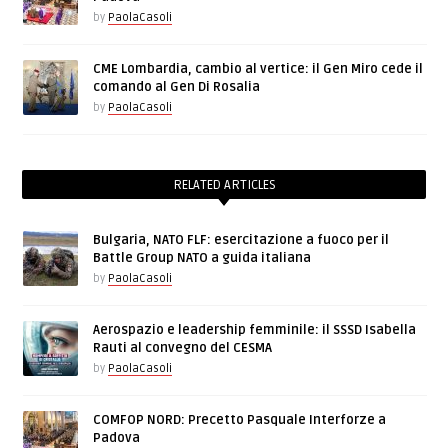
by
PaolaCasoli
CME Lombardia, cambio al vertice: il Gen Miro cede il
comando al Gen Di Rosalia
by
PaolaCasoli
RELATED ARTICLES
Bulgaria, NATO FLF: esercitazione a fuoco per il
Battle Group NATO a guida italiana
by
PaolaCasoli
Aerospazio e leadership femminile: il SSSD Isabella
Rauti al convegno del CESMA
by
PaolaCasoli
COMFOP NORD: Precetto Pasquale Interforze a
Padova