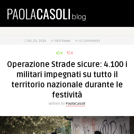
Dic 29, 2014
959
Views
0 Comments
0
0
Operazione Strade sicure: 4.100 i
militari impegnati su tutto il
territorio nazionale durante le
festività
Written by
PaolaCasoli