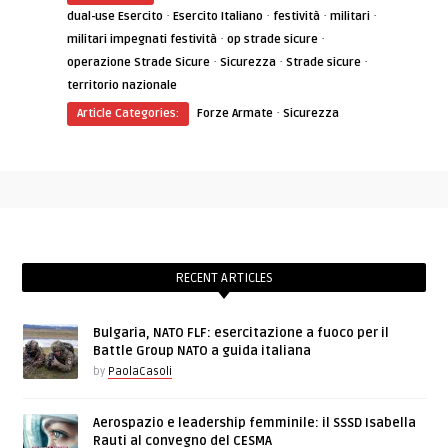
·
·
·
·
dual-use Esercito
Esercito Italiano
festività
militari
·
·
militari impegnati festività
op strade sicure
·
·
·
operazione Strade Sicure
Sicurezza
Strade sicure
territorio nazionale
·
Article Categories:
Forze Armate
Sicurezza
RECENT ARTICLES
Bulgaria, NATO FLF: esercitazione a fuoco per il
Battle Group NATO a guida italiana
by
PaolaCasoli
Aerospazio e leadership femminile: il SSSD Isabella
Rauti al convegno del CESMA