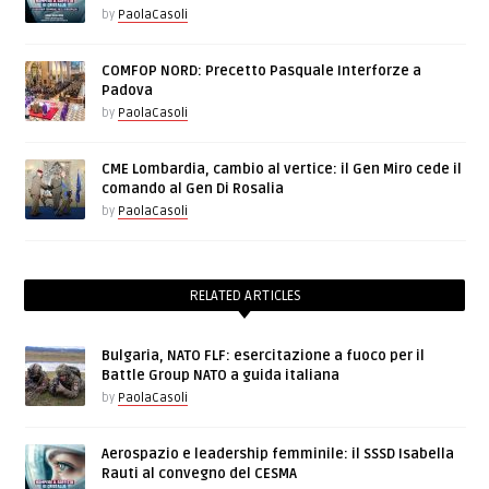
by
PaolaCasoli
COMFOP NORD: Precetto Pasquale Interforze a
Padova
by
PaolaCasoli
CME Lombardia, cambio al vertice: il Gen Miro cede il
comando al Gen Di Rosalia
by
PaolaCasoli
RELATED ARTICLES
Bulgaria, NATO FLF: esercitazione a fuoco per il
Battle Group NATO a guida italiana
by
PaolaCasoli
Aerospazio e leadership femminile: il SSSD Isabella
Rauti al convegno del CESMA