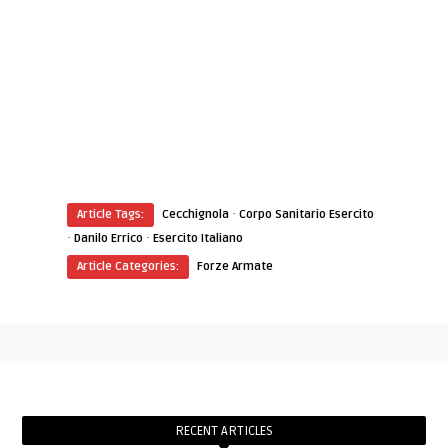
·
Article Tags:
Cecchignola
Corpo Sanitario Esercito
·
·
Danilo Errico
Esercito Italiano
Article Categories:
Forze Armate
RECENT ARTICLES