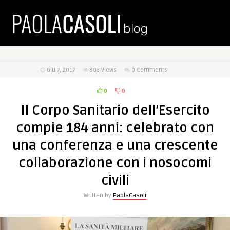
Giu 7, 2017
808
Views
0 Comments
0
0
Il Corpo Sanitario dell’Esercito
compie 184 anni: celebrato con
una conferenza e una crescente
collaborazione con i nosocomi
civili
Written by
PaolaCasoli