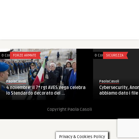
0 Comments
FORZE ARMATE
0 Comments
SICUREZZA
PaolaCasoli
PaolaCasoli
4 novembre: il 7° rgt AVES Vega celebra
Cybersecurity, Ano
lo Stendardo decorato del ...
abbiamo dato i file 
Copyright Paola Casoli
Privacy & Cookies Policy