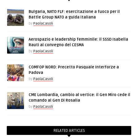
Bulgaria, NATO FLF: esercitazione a fuoco per il
Battle Group NATO a guida italiana
by
PaolaCasoli
Aerospazio e leadership femminile: il SSSD Isabella
Rauti al convegno del CESMA
by
PaolaCasoli
COMFOP NORD: Precetto Pasquale Interforze a
Padova
by
PaolaCasoli
CME Lombardia, cambio al vertice: il Gen Miro cede il
comando al Gen Di Rosalia
by
PaolaCasoli
RELATED ARTICLES