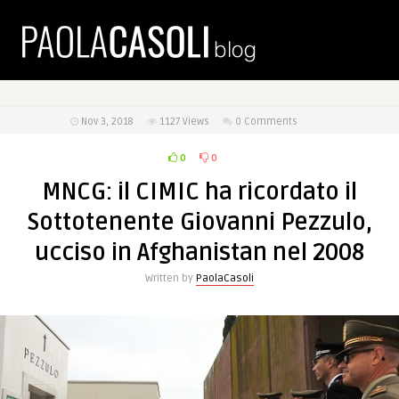
Nov 3, 2018
1127
Views
0 Comments
0
0
MNCG: il CIMIC ha ricordato il
Sottotenente Giovanni Pezzulo,
ucciso in Afghanistan nel 2008
Written by
PaolaCasoli