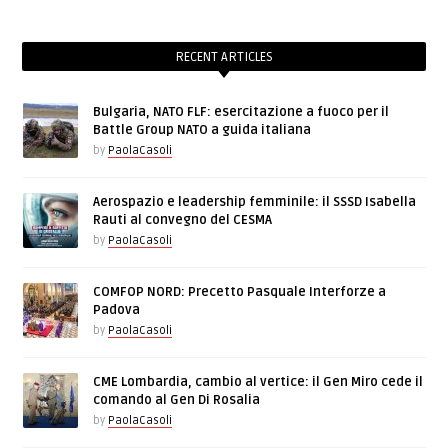
RECENT ARTICLES
Bulgaria, NATO FLF: esercitazione a fuoco per il
Battle Group NATO a guida italiana
by
PaolaCasoli
Aerospazio e leadership femminile: il SSSD Isabella
Rauti al convegno del CESMA
by
PaolaCasoli
COMFOP NORD: Precetto Pasquale Interforze a
Padova
by
PaolaCasoli
CME Lombardia, cambio al vertice: il Gen Miro cede il
comando al Gen Di Rosalia
by
PaolaCasoli