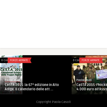
0 Comments
FORZE ARMATE
0 Comments
FORZE ARMATE
PaolaCasoli
PaolaCasoli
CaSTA 2015: l’hock
CaSTA 2015: la 67^ edizione in Alto
4.000 euro all’Assis
Adige. Il calendario delle att ...
Copyright Paola Casoli