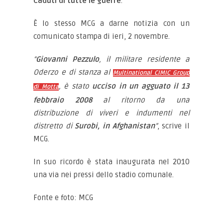
Caduti di tutte le guerre
.
È lo stesso MCG a darne notizia con un
comunicato stampa di ieri, 2 novembre.
“
Giovanni Pezzulo
, il militare residente a
Oderzo e di stanza al
Multinational CIMIC Group
, è stato
ucciso in un agguato il 13
di Motta
febbraio 2008
al ritorno da una
distribuzione di viveri e indumenti nel
distretto di
Surobi, in Afghanistan
”
, scrive il
MCG.
In suo ricordo è stata inaugurata nel 2010
una via nei pressi dello stadio comunale.
Fonte e foto: MCG