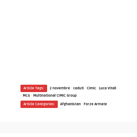
·
·
·
Article Tags:
2 novembre
caduti
Cimic
Luca Vitali
·
·
MCG
Multinational CIMIC Group
·
Article Categories:
Afghanistan
Forze Armate