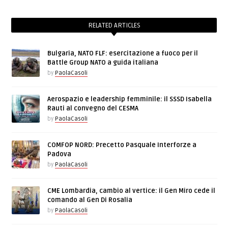
RELATED ARTICLES
Bulgaria, NATO FLF: esercitazione a fuoco per il
Battle Group NATO a guida italiana
by
PaolaCasoli
Aerospazio e leadership femminile: il SSSD Isabella
Rauti al convegno del CESMA
by
PaolaCasoli
COMFOP NORD: Precetto Pasquale Interforze a
Padova
by
PaolaCasoli
CME Lombardia, cambio al vertice: il Gen Miro cede il
comando al Gen Di Rosalia
by
PaolaCasoli