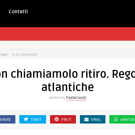
Contatti
Views
0 Comments
n chiamiamolo ritiro. Rego
atlantiche
Written by
PaolaCasoli
SHARE
TWEET
PIN IT
EMAIL
WHATSA