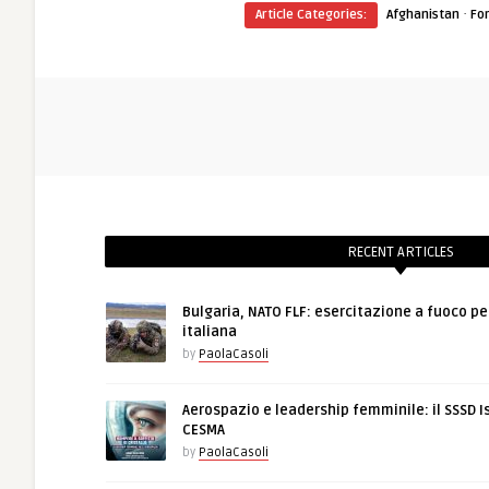
·
Article Categories:
Afghanistan
Fo
RECENT ARTICLES
Bulgaria, NATO FLF: esercitazione a fuoco pe
italiana
by
PaolaCasoli
Aerospazio e leadership femminile: il SSSD I
CESMA
by
PaolaCasoli