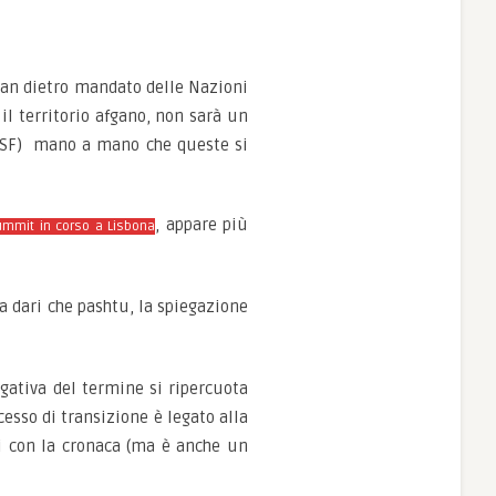
stan dietro mandato delle Nazioni
il territorio afgano, non sarà un
ANSF) mano a mano che queste si
, appare più
summit in corso a Lisbona
sia dari che pashtu, la spiegazione
egativa del termine si ripercuota
cesso di transizione è legato alla
ti con la cronaca (ma è anche un