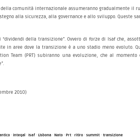
ri della comunità internazionale assumeranno gradualmente il ruo
sostegno alla sicurezza, alla governance e allo sviluppo. Queste s
 “dividendi della transizione”. Ovvero di forze di Isaf che, assot
te in aree dove la transizione è a uno stadio meno evoluto. Ques
ction Team (PRT) subiranno una evoluzione, che al momento 
”.
embre 2010)
·
·
·
·
·
·
·
·
antico
inteqal
Isaf
Lisbona
Nato
Prt
ritiro
summit
transizione