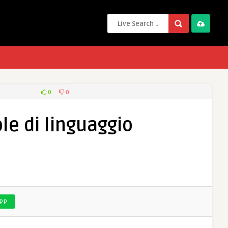
0
0
le di linguaggio
PP