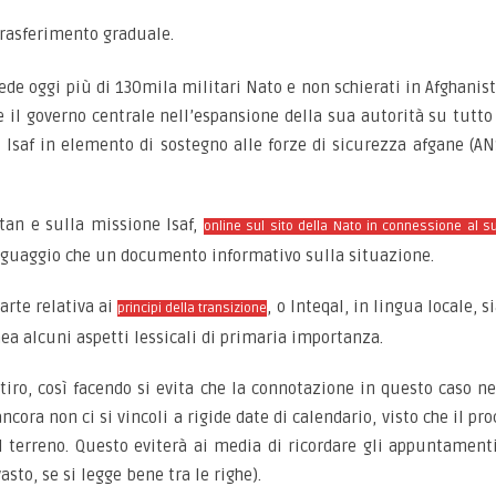
rasferimento graduale.
 vede oggi più di 130mila militari Nato e non schierati in Afghani
e il governo centrale nell’espansione della sua autorità su tutto 
 Isaf in elemento di sostegno alle forze di sicurezza afgane (
tan e sulla missione Isaf,
online sul sito della Nato in connessione al 
nguaggio che un documento informativo sulla situazione.
arte relativa ai
, o Inteqal, in lingua locale, 
principi della transizione
ea alcuni aspetti lessicali di primaria importanza.
itiro, così facendo si evita che la connotazione in questo caso n
cora non ci si vincoli a rigide date di calendario, visto che il pro
l terreno. Questo eviterà ai media di ricordare gli appuntamen
to, se si legge bene tra le righe).