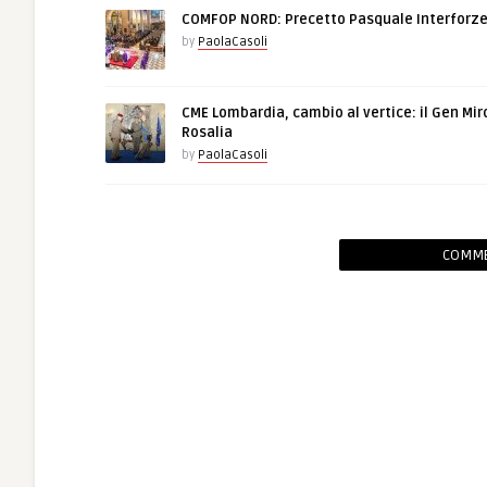
COMFOP NORD: Precetto Pasquale Interforz
by
PaolaCasoli
CME Lombardia, cambio al vertice: il Gen Mir
Rosalia
by
PaolaCasoli
COMME