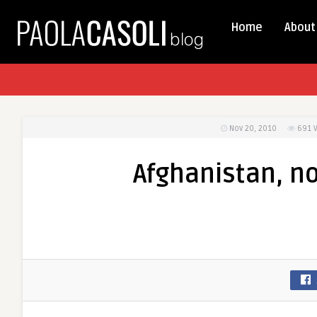
Home
About
Nov 20, 2010
691
Afghanistan, no