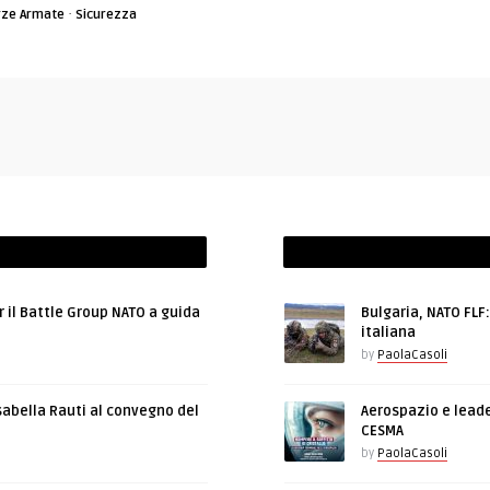
·
rze Armate
Sicurezza
r il Battle Group NATO a guida
Bulgaria, NATO FLF
italiana
by
PaolaCasoli
sabella Rauti al convegno del
Aerospazio e leade
CESMA
by
PaolaCasoli