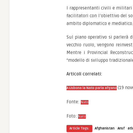
I rappresentanti civili e milita
facilitatori con l’obiettivo del 
ambito diplomatico e mediatico.
Sul piano operativo si parlerà di
vecchio ruolo, vengono reinvesti
Mentre i Provincial Reconstru
“modello di sviluppo tradizionale
Articoli correlati:
(19 nov
A Lisbona la Nato parla afgano
Fonte:
Nato
Foto:
Nato
·
·
Article Tags:
Afghanistan
Ansf
atl