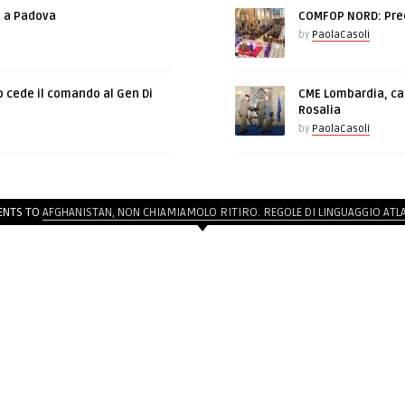
e a Padova
COMFOP NORD: Prec
by
PaolaCasoli
o cede il comando al Gen Di
CME Lombardia, cam
Rosalia
by
PaolaCasoli
NTS TO
AFGHANISTAN, NON CHIAMIAMOLO RITIRO. REGOLE DI LINGUAGGIO ATL