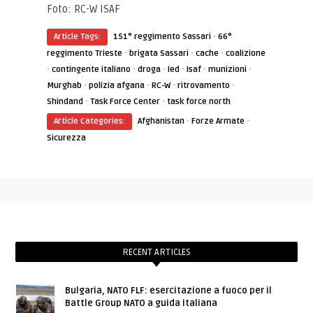
Foto: RC-W ISAF
·
Article Tags:
151° reggimento Sassari
66°
·
·
·
reggimento Trieste
brigata Sassari
cache
coalizione
·
·
·
·
·
·
contingente italiano
droga
Ied
Isaf
munizioni
·
·
·
·
Murghab
polizia afgana
RC-W
ritrovamento
·
·
Shindand
Task Force Center
task force north
·
·
Article Categories:
Afghanistan
Forze Armate
Sicurezza
RECENT ARTICLES
Bulgaria, NATO FLF: esercitazione a fuoco per il
Battle Group NATO a guida italiana