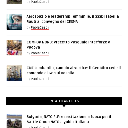
by
PaolaCasoli
Aerospazio e leadership femminile: il SSSD Isabella
Rauti al convegno del CESMA
by
PaolaCasoli
COMFOP NORD: Precetto Pasquale Interforze a
Padova
by
PaolaCasoli
CME Lombardia, cambio al vertice: il Gen Miro cede il
comando al Gen Di Rosalia
by
PaolaCasoli
RELATED ARTICLES
Bulgaria, NATO FLF: esercitazione a fuoco per il
Battle Group NATO a guida italiana
by
PaolaCasoli