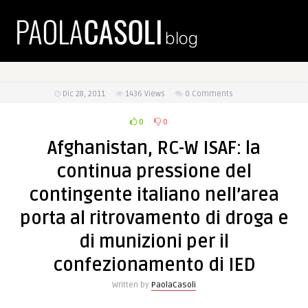
Dic 28, 2011
1436
Views
0 Comments
0
0
Afghanistan, RC-W ISAF: la
continua pressione del
contingente italiano nell’area
porta al ritrovamento di droga e
di munizioni per il
confezionamento di IED
Written by
PaolaCasoli