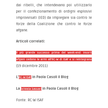
dai ribelli, che intendevano poi utilizzarlo
per il confezionamento di ordigni esplosivi
improvvisati (IED) da impiegare sia contro le
forze della Coalizione che contro le forze
afgane.
Articoli correlati:
Il più grande successo prima del week-end: insorti
afgani cedono le armi all’RC-W di ISAF e si reintegrano
(19 dicembre 2011)
L’
in Paola Casoli il Blog
RC-W ISAF
La
in Paola Casoli il Blog
brigata Sassari
Fonte: RC-W ISAF