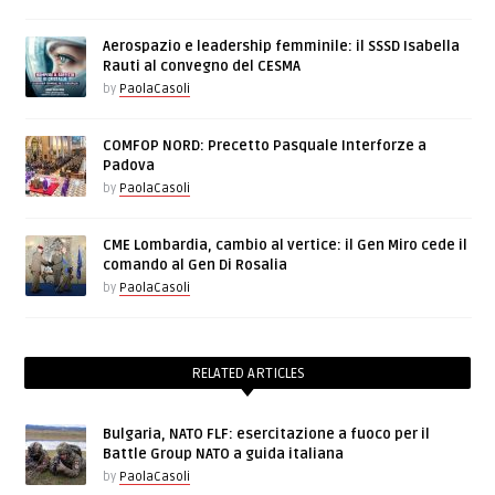
Aerospazio e leadership femminile: il SSSD Isabella
Rauti al convegno del CESMA
by
PaolaCasoli
COMFOP NORD: Precetto Pasquale Interforze a
Padova
by
PaolaCasoli
CME Lombardia, cambio al vertice: il Gen Miro cede il
comando al Gen Di Rosalia
by
PaolaCasoli
RELATED ARTICLES
Bulgaria, NATO FLF: esercitazione a fuoco per il
Battle Group NATO a guida italiana
by
PaolaCasoli