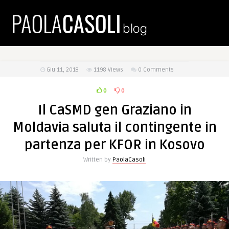
Giu 11, 2018
1198
Views
0 Comments
0
0
Il CaSMD gen Graziano in
Moldavia saluta il contingente in
partenza per KFOR in Kosovo
Written by
PaolaCasoli