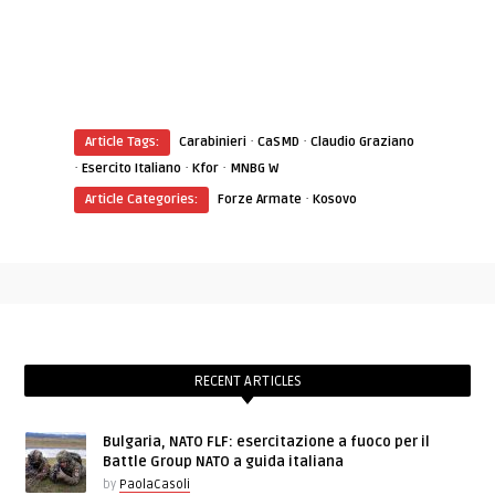
·
·
Article Tags:
Carabinieri
CaSMD
Claudio Graziano
·
·
·
Esercito Italiano
Kfor
MNBG W
·
Article Categories:
Forze Armate
Kosovo
RECENT ARTICLES
Bulgaria, NATO FLF: esercitazione a fuoco per il
Battle Group NATO a guida italiana
by
PaolaCasoli