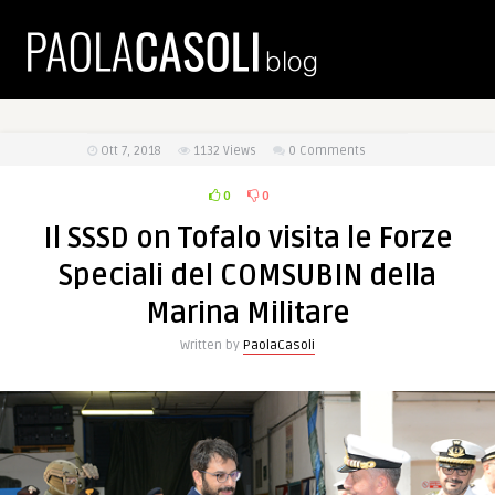
Ott 7, 2018
1132
Views
0 Comments
0
0
Il SSSD on Tofalo visita le Forze
Speciali del COMSUBIN della
Marina Militare
Written by
PaolaCasoli