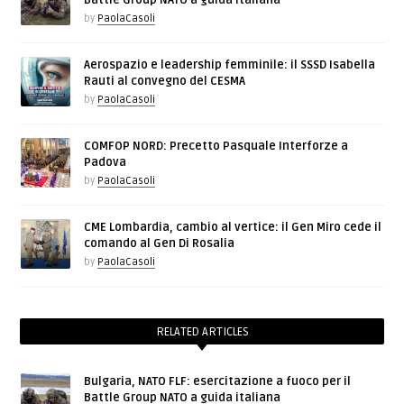
Battle Group NATO a guida italiana
by
PaolaCasoli
Aerospazio e leadership femminile: il SSSD Isabella
Rauti al convegno del CESMA
by
PaolaCasoli
COMFOP NORD: Precetto Pasquale Interforze a
Padova
by
PaolaCasoli
CME Lombardia, cambio al vertice: il Gen Miro cede il
comando al Gen Di Rosalia
by
PaolaCasoli
RELATED ARTICLES
Bulgaria, NATO FLF: esercitazione a fuoco per il
Battle Group NATO a guida italiana