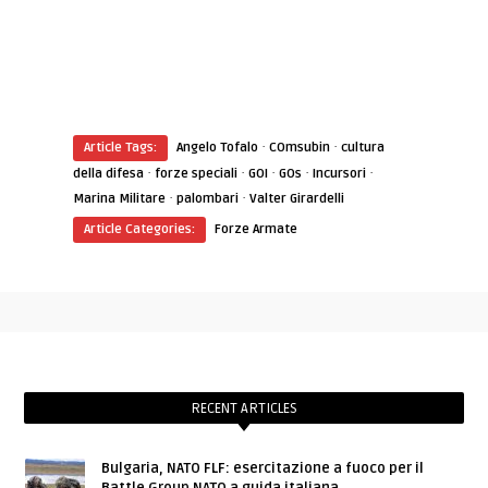
·
·
Article Tags:
Angelo Tofalo
COmsubin
cultura
·
·
·
·
·
della difesa
forze speciali
GOI
GOs
Incursori
·
·
Marina Militare
palombari
Valter Girardelli
Article Categories:
Forze Armate
RECENT ARTICLES
Bulgaria, NATO FLF: esercitazione a fuoco per il