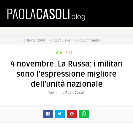
Nov 3, 2009
1567
Views
0 Comments
0
0
4 novembre. La Russa: i militari
sono l’espressione migliore
dell’unità nazionale
Written by
PaolaCasoli