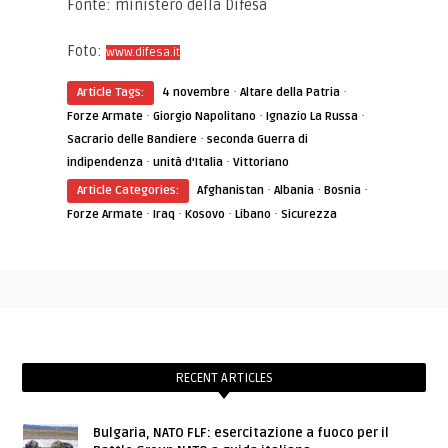
Fonte: ministero della Difesa
Foto:
www.difesa.it
·
·
Article Tags:
4 novembre
Altare della Patria
·
·
·
Forze Armate
Giorgio Napolitano
Ignazio La Russa
·
Sacrario delle Bandiere
seconda Guerra di
·
·
indipendenza
unità d'Italia
Vittoriano
·
·
·
Article Categories:
Afghanistan
Albania
Bosnia
·
·
·
·
Forze Armate
Iraq
Kosovo
Libano
Sicurezza
RECENT ARTICLES
Bulgaria, NATO FLF: esercitazione a fuoco per il