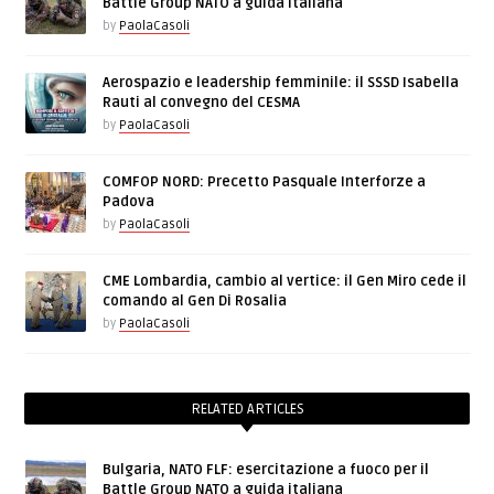
Battle Group NATO a guida italiana
by
PaolaCasoli
Aerospazio e leadership femminile: il SSSD Isabella
Rauti al convegno del CESMA
by
PaolaCasoli
COMFOP NORD: Precetto Pasquale Interforze a
Padova
by
PaolaCasoli
CME Lombardia, cambio al vertice: il Gen Miro cede il
comando al Gen Di Rosalia
by
PaolaCasoli
RELATED ARTICLES
Bulgaria, NATO FLF: esercitazione a fuoco per il
Battle Group NATO a guida italiana