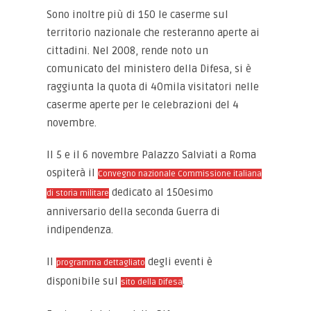
Sono inoltre più di 150 le caserme sul
territorio nazionale che resteranno aperte ai
cittadini. Nel 2008, rende noto un
comunicato del ministero della Difesa, si è
raggiunta la quota di 40mila visitatori nelle
caserme aperte per le celebrazioni del 4
novembre.
Il 5 e il 6 novembre Palazzo Salviati a Roma
ospiterà il
Convegno nazionale Commissione italiana
dedicato al 150esimo
di storia militare
anniversario della seconda Guerra di
indipendenza.
Il
degli eventi è
programma dettagliato
disponibile sul
.
sito della Difesa