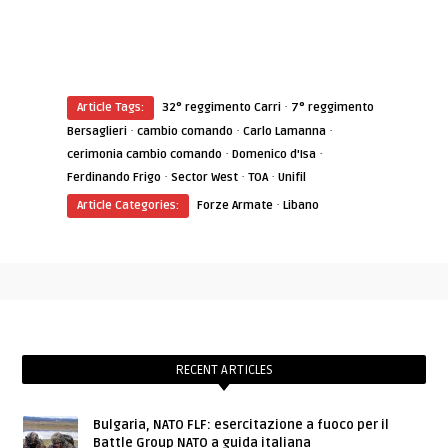
·
Article Tags:
32° reggimento Carri
7° reggimento
·
·
·
Bersaglieri
cambio comando
Carlo Lamanna
·
·
cerimonia cambio comando
Domenico d'Isa
·
·
·
Ferdinando Frigo
Sector West
TOA
Unifil
·
Article Categories:
Forze Armate
Libano
RECENT ARTICLES
Bulgaria, NATO FLF: esercitazione a fuoco per il
Battle Group NATO a guida italiana