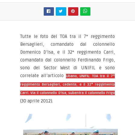
Tutte le foto del TOA tra il 7° reggimento
Bersaglieri, comandato dal colonnello
Domenico D’Isa, e il 32° reggimento Carri,
comandato dal colonnello Ferdinando Frigo,
sono del Sector West di UNIFIL e sono
correlate all’articolo
Libano, UNIFIL: TOA tra il 7°
reggimento Bersaglieri, cedente, e il 32° reggimento
Carri. Via il colonnello D’Isa, subentra il colonnello Frigo
(30 aprile 2012).