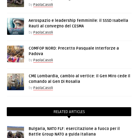
by
PaolaCasoli
Aerospazio e leadership femminile: il SSSD Isabella
Rauti al convegno del CESMA
by
PaolaCasoli
COMFOP NORD: Precetto Pasquale Interforze a
Padova
by
PaolaCasoli
CME Lombardia, cambio al vertice: il Gen Miro cede il
comando al Gen Di Rosalia
by
PaolaCasoli
RELATED ARTICLES
Bulgaria, NATO FLF: esercitazione a fuoco per il
Battle Group NATO a guida italiana