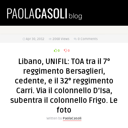
Apr 30, 2012
2068
Views
0 Comments
0
0
Libano, UNIFIL: TOA tra il 7°
reggimento Bersaglieri,
cedente, e il 32° reggimento
Carri. Via il colonnello D’Isa,
subentra il colonnello Frigo. Le
foto
Written by
PaolaCasoli