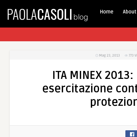
Home
About
Mag 23, 2013
773
V
ITA MINEX 2013: 
esercitazione cont
protezio