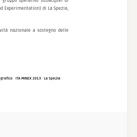
il gruppo operativo subacquei di
d Experimentation) di La Spezia,
vità nazionale a sostegno delle
·
·
·
ografico
ITA MINEX 2013
La Spezia