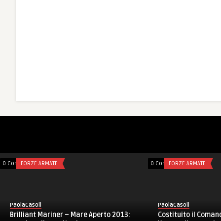
0 Comments
FORZE ARMATE
0 Commen
INCH
PaolaCasoli
PaolaCas
NRDC-ITA festeggia Santa Barbara con
ento alle
Noi com