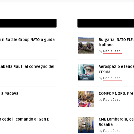
r il Battle Group NATO a guida
Bulgaria, NATO FLF
italiana
by
PaolaCasoli
sabella Rauti al convegno del
Aerospazio e leade
CESMA
by
PaolaCasoli
e a Padova
COMFOP NORD: Prec
by
PaolaCasoli
o cede il comando al Gen Di
CME Lombardia, cam
Rosalia
by
PaolaCasoli