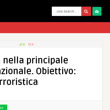
0
0
 nella principale
zionale. Obiettivo:
roristica
PP