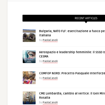
RECENT ARTICLES
Bulgaria, NATO FLF: esercitazione a fuoco pe
italiana
by
PaolaCasoli
Aerospazio e leadership femminile: il SSSD I
CESMA
by
PaolaCasoli
COMFOP NORD: Precetto Pasquale Interforz
by
PaolaCasoli
CME Lombardia, cambio al vertice: il Gen Mir
Rosalia
by
PaolaCasoli