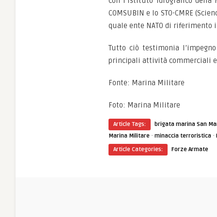
con l’Istituto Idrografico dell
COMSUBIN e lo STO-CMRE (Science
quale ente NATO di riferimento 
Tutto ciò testimonia l’impegno 
principali attività commerciali 
Fonte: Marina Militare
Foto: Marina Militare
Article Tags:
brigata marina San Ma
·
·
Marina Militare
minaccia terroristica
Article Categories:
Forze Armate