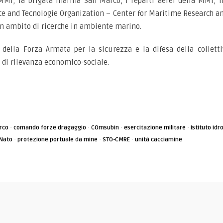
a MMI, la brigata marina San Marco, i reparti aerei della MMI, 
 and Tecnologie Organization – Center for Maritime Research an
in ambito di ricerche in ambiente marino.
della Forza Armata per la sicurezza e la difesa della colletti
e di rilevanza economico-sociale.
·
·
·
·
rco
comando forze dragaggio
COmsubin
esercitazione militare
Istituto idr
·
·
·
Nato
protezione portuale da mine
STO-CMRE
unità cacciamine