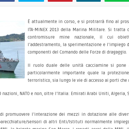
È attualmente in corso, e si protrarrà fino al pro
ITA-MINEX 2013 della Marina Militare. Si tratta d
contromisure mine nazionale, il cui obiet
l’addestramento, la sperimentazione e l’impiego d
componenti del Comando delle Forze di dragaggio.
Il ruolo duale delle unità cacciamine si pone 
particolarmente importante quale la protezion
terroristico, sia lungo le vie di accesso ai porti che
nazioni, NATO e non, oltre l’Italia: Emirati Arabi Uniti, Algeria, S
di promuovere l’interazione dei mezzi in dotazione alle dive
recchiature/sensori di altri Enti/Istituti normalmente impiegati