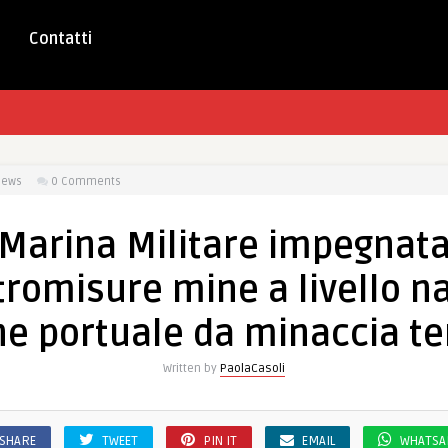
Contatti
iews
0 Comments
Marina Militare impegnata
romisure mine a livello na
ne portuale da minaccia ter
Written by
PaolaCasoli
SHARE
TWEET
PIN IT
EMAIL
WHATSA