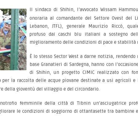
Il sindaco di Shihin, l’avvocato Wissam Hammoud
onoraria al comandante del Settore Ovest del Li
Lebanon, JTFL), generale Maurizio Riccò, qual
profuso dai caschi blu italiani a sostegno del
miglioramento delle condizioni di pace e stabilità 
È lo stesso Sector West a darne notizia, rendendo n
base Granatieri di Sardegna, hanno con l’occasion
di Shihin, un progetto CIMIC realizzato con fon
o per la raccolta delle acque piovane destinate a usi
agricoli e
re della gioventù del villaggio e del circondario.
anotrofio femminile della città di Tibnin un’asciugatrice prof
liorare le condizioni di soggiorno di ottantasette tra bambine e 