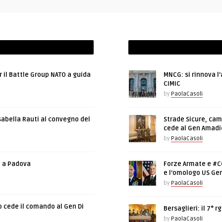
r il Battle Group NATO a guida
MNCG: si rinnova l
CIMIC
by
PaolaCasoli
sabella Rauti al convegno del
Strade Sicure, cam
cede al Gen Amadi
by
PaolaCasoli
e a Padova
Forze Armate e #CO
e l’omologo US Gen
by
PaolaCasoli
o cede il comando al Gen Di
Bersaglieri: il 7°
by
PaolaCasoli