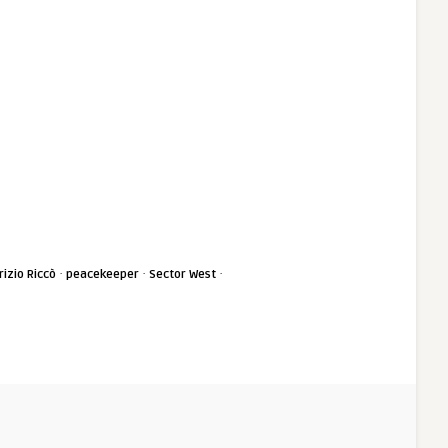
·
·
·
izio Riccò
peacekeeper
Sector West