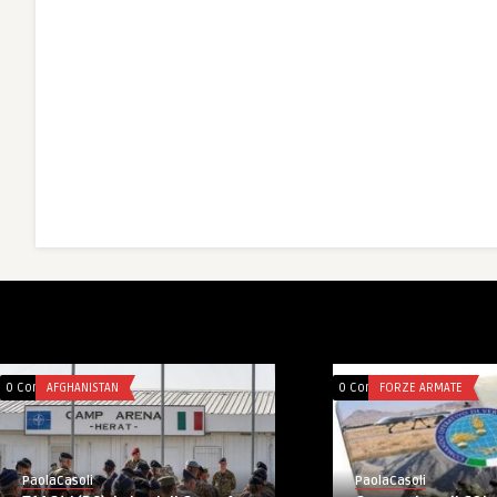
0 Comments
AFGHANISTAN
0 Comments
FORZE ARMATE
PaolaCasoli
PaolaCasoli