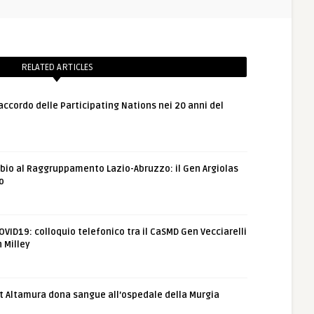
RELATED ARTICLES
’accordo delle Participating Nations nei 20 anni del
bio al Raggruppamento Lazio-Abruzzo: il Gen Argiolas
o
VID19: colloquio telefonico tra il CaSMD Gen Vecciarelli
 Milley
 rgt Altamura dona sangue all’ospedale della Murgia