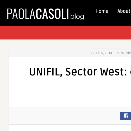
Home
About
Feb 5, 2014
748
Vi
UNIFIL, Sector West: