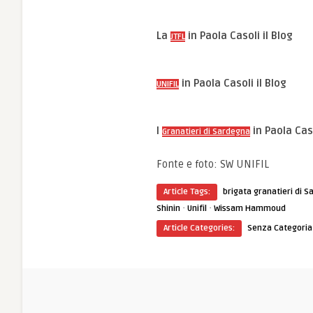
La
in Paola Casoli il Blog
JTFL
in Paola Casoli il Blog
UNIFIL
I
in Paola Caso
Granatieri di Sardegna
Fonte e foto: SW UNIFIL
Article Tags:
brigata granatieri di 
·
·
Shinin
Unifil
Wissam Hammoud
Article Categories:
Senza Categoria