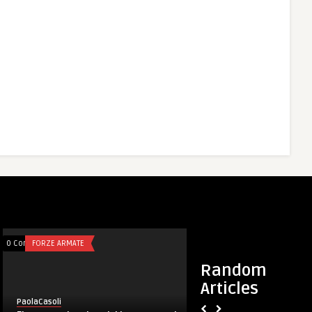
0 Comments
FORZE ARMATE
0 Comments
LUCA SUSIC
Random
Articles
PaolaCasoli
PaolaCasoli