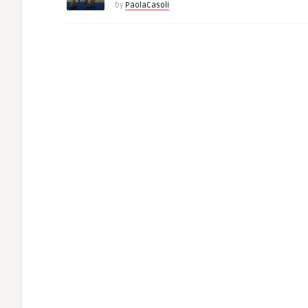
by
PaolaCasoli