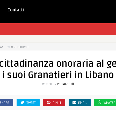
Contatti
ews
0 Comments
 cittadinanza onoraria al g
i suoi Granatieri in Libano
Written by
PaolaCasoli
SHARE
TWEET
PIN IT
EMAIL
WHATSA