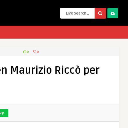
0
0
en Maurizio Riccò per
PP