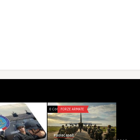
0 Comments
FORZE ARMATE
PaolaCasoli