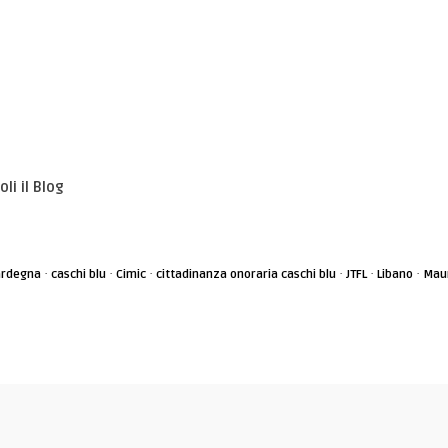
li il Blog
·
·
·
·
·
·
Sardegna
caschi blu
Cimic
cittadinanza onoraria caschi blu
JTFL
Libano
Maur