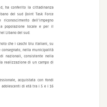
, ha conferito la cittadinanza
bano del sud (Joint Task Force
e riconoscimento dell’impegno
la popolazione locale e per il
nel Libano del sud.
oto che i caschi blu italiani, su
e consegnato, nella municipalità
di nazionali, consistente nella
 la realizzazione di un campo di
essionale, acquistata con fondi
adolescenti di età tra i 5 e i 16