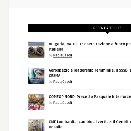
RECENT ARTICLES
Bulgaria, NATO FLF: esercitazione a fuoco pe
italiana
by
PaolaCasoli
Aerospazio e leadership femminile: il SSSD I
CESMA
by
PaolaCasoli
COMFOP NORD: Precetto Pasquale Interforz
by
PaolaCasoli
CME Lombardia, cambio al vertice: il Gen Mir
Rosalia