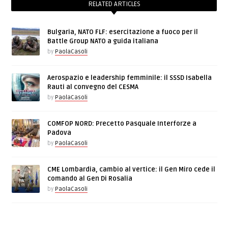
RELATED ARTICLES
Bulgaria, NATO FLF: esercitazione a fuoco per il
Battle Group NATO a guida italiana
by
PaolaCasoli
Aerospazio e leadership femminile: il SSSD Isabella
Rauti al convegno del CESMA
by
PaolaCasoli
COMFOP NORD: Precetto Pasquale Interforze a
Padova
by
PaolaCasoli
CME Lombardia, cambio al vertice: il Gen Miro cede il
comando al Gen Di Rosalia
by
PaolaCasoli