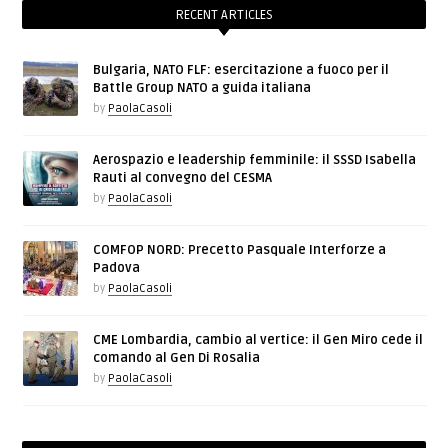
RECENT ARTICLES
Bulgaria, NATO FLF: esercitazione a fuoco per il
Battle Group NATO a guida italiana
by
PaolaCasoli
Aerospazio e leadership femminile: il SSSD Isabella
Rauti al convegno del CESMA
by
PaolaCasoli
COMFOP NORD: Precetto Pasquale Interforze a
Padova
by
PaolaCasoli
CME Lombardia, cambio al vertice: il Gen Miro cede il
comando al Gen Di Rosalia
by
PaolaCasoli