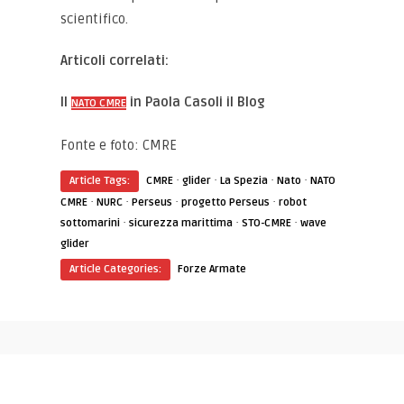
scientifico.
Articoli correlati:
Il
in Paola Casoli il Blog
NATO CMRE
Fonte e foto: CMRE
·
·
·
·
Article Tags:
CMRE
glider
La Spezia
Nato
NATO
·
·
·
·
CMRE
NURC
Perseus
progetto Perseus
robot
·
·
·
sottomarini
sicurezza marittima
STO-CMRE
wave
glider
Article Categories:
Forze Armate