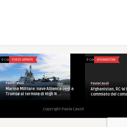
0 Comments
FORZE ARMATE
0 Comments
AFGHANISTAN
PaolaCasoli
PaolaCasoli
Marina Militare: nave Alliance oggi a
Afghanistan, RC-W 
Tromsø al termine di High N ...
commiato del comand
Copyright Paola Casoli