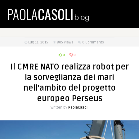
Lug 11, 2015
805
Views
0 Comments
0
0
Il CMRE NATO realizza robot per
la sorveglianza dei mari
nell’ambito del progetto
europeo Perseus
Written by
PaolaCasoli