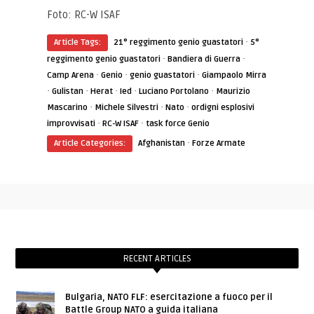
Foto: RC-W ISAF
·
Article Tags:
21° reggimento genio guastatori
5°
·
·
reggimento genio guastatori
Bandiera di Guerra
·
·
·
Camp Arena
Genio
genio guastatori
Giampaolo Mirra
·
·
·
·
·
Gulistan
Herat
Ied
Luciano Portolano
Maurizio
·
·
·
Mascarino
Michele Silvestri
Nato
ordigni esplosivi
·
·
improvvisati
RC-W ISAF
task force Genio
·
Article Categories:
Afghanistan
Forze Armate
RECENT ARTICLES
Bulgaria, NATO FLF: esercitazione a fuoco per il
Battle Group NATO a guida italiana