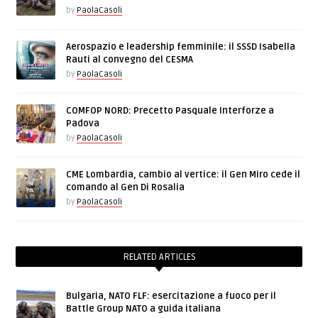
by
PaolaCasoli
Aerospazio e leadership femminile: il SSSD Isabella
Rauti al convegno del CESMA
by
PaolaCasoli
COMFOP NORD: Precetto Pasquale Interforze a
Padova
by
PaolaCasoli
CME Lombardia, cambio al vertice: il Gen Miro cede il
comando al Gen Di Rosalia
by
PaolaCasoli
RELATED ARTICLES
Bulgaria, NATO FLF: esercitazione a fuoco per il
Battle Group NATO a guida italiana