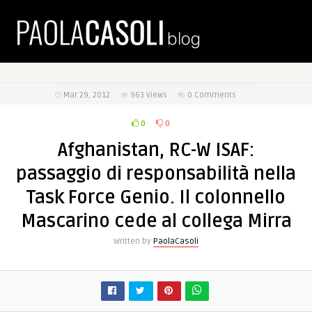
Mar 29, 2012
963
Views
0 Comments
0
0
Afghanistan, RC-W ISAF:
passaggio di responsabilità nella
Task Force Genio. Il colonnello
Mascarino cede al collega Mirra
Written by
PaolaCasoli