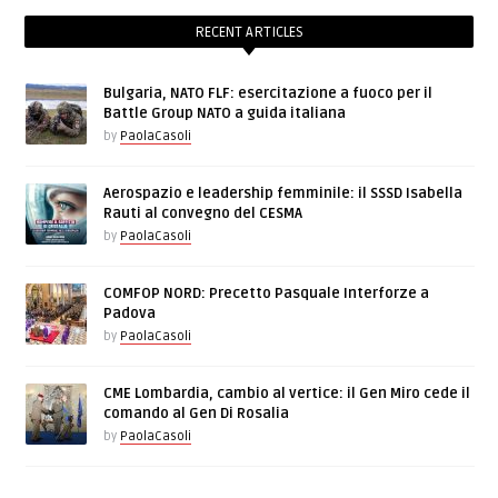
RECENT ARTICLES
Bulgaria, NATO FLF: esercitazione a fuoco per il
Battle Group NATO a guida italiana
by
PaolaCasoli
Aerospazio e leadership femminile: il SSSD Isabella
Rauti al convegno del CESMA
by
PaolaCasoli
COMFOP NORD: Precetto Pasquale Interforze a
Padova
by
PaolaCasoli
CME Lombardia, cambio al vertice: il Gen Miro cede il
comando al Gen Di Rosalia
by
PaolaCasoli