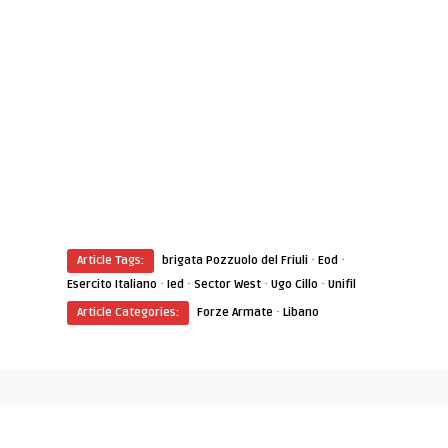
·
·
Article Tags:
brigata Pozzuolo del Friuli
Eod
·
·
·
·
Esercito Italiano
Ied
Sector West
Ugo Cillo
Unifil
·
Article Categories:
Forze Armate
Libano