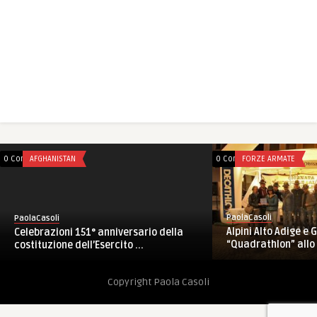
0 Comments
AFGHANISTAN
0 Comments
FORZE ARMATE
PaolaCasoli
PaolaCasoli
Alpini Alto Adige e 
Celebrazioni 151° anniversario della
“Quadrathlon” allo S
costituzione dell’Esercito ...
Copyright Paola Casoli