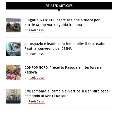
RELATED ARTICLES
Bulgaria, NATO FLF: esercitazione a fuoco per il
Battle Group NATO a guida italiana
by
PaolaCasoli
Aerospazio e leadership femminile: il SSSD Isabella
Rauti al convegno del CESMA
by
PaolaCasoli
COMFOP NORD: Precetto Pasquale Interforze a
Padova
by
PaolaCasoli
CME Lombardia, cambio al vertice: il Gen Miro cede il
comando al Gen Di Rosalia
by
PaolaCasoli