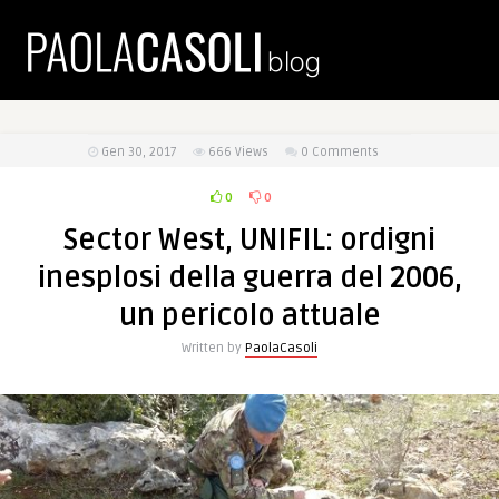
Gen 30, 2017
666
Views
0 Comments
0
0
Sector West, UNIFIL: ordigni
inesplosi della guerra del 2006,
un pericolo attuale
Written by
PaolaCasoli