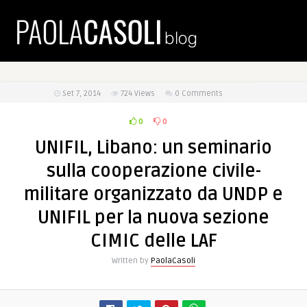
Set 7, 2014
724
Views
0 Comments
0
0
UNIFIL, Libano: un seminario
sulla cooperazione civile-
militare organizzato da UNDP e
UNIFIL per la nuova sezione
CIMIC delle LAF
Written by
PaolaCasoli