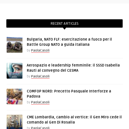
RECENT ARTICLES
Bulgaria, NATO FLF: esercitazione a fuoco per il
Battle Group NATO a guida italiana
by
PaolaCasoli
Aerospazio e leadership femminile: il SSSD Isabella
Rauti al convegno del CESMA
by
PaolaCasoli
COMFOP NORD: Precetto Pasquale Interforze a
Padova
by
PaolaCasoli
CME Lombardia, cambio al vertice: il Gen Miro cede il
comando al Gen Di Rosalia
by
PaolaCasoli