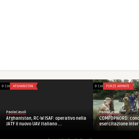
0 Comments
AFGHANISTAN
0 Comments
FORZE ARMATE
PaolaCasoli
PaolaCasoli
Afghanistan, RC-W ISAF: operativo nella
COMFOPNORD: concl
JATF il nuovo UAV italiano ...
esercitazione intern