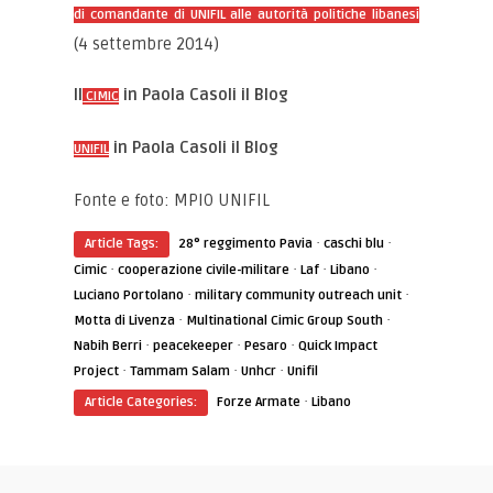
di comandante di UNIFIL alle autorità politiche libanesi
(4 settembre 2014)
Il
in Paola Casoli il Blog
CIMIC
in Paola Casoli il Blog
UNIFIL
Fonte e foto: MPIO UNIFIL
·
·
Article Tags:
28° reggimento Pavia
caschi blu
·
·
·
·
Cimic
cooperazione civile-militare
Laf
Libano
·
·
Luciano Portolano
military community outreach unit
·
·
Motta di Livenza
Multinational Cimic Group South
·
·
·
Nabih Berri
peacekeeper
Pesaro
Quick Impact
·
·
·
Project
Tammam Salam
Unhcr
Unifil
·
Article Categories:
Forze Armate
Libano