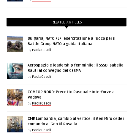
RELATED ARTICLES
Bulgaria, NATO FLF: esercitazione a fuoco per il
Battle Group NATO a guida italiana
by
PaolaCasoli
Aerospazio e leadership femminile: il SSSD Isabella
Rauti al convegno del CESMA
by
PaolaCasoli
COMFOP NORD: Precetto Pasquale Interforze a
Padova
by
PaolaCasoli
CME Lombardia, cambio al vertice: il Gen Miro cede il
comando al Gen Di Rosalia
by
PaolaCasoli