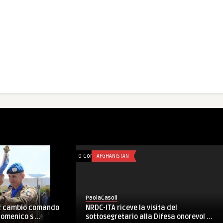
mments
FORZE ARMATE
0 Comments
FORZE ARMATE
olaCasoli
PaolaCasoli
IFIL: il Com gen Portolano accoglie il
L’NRDC-ITA marcia in mo
emier italiano Renzi in ...
confine italo-francese da