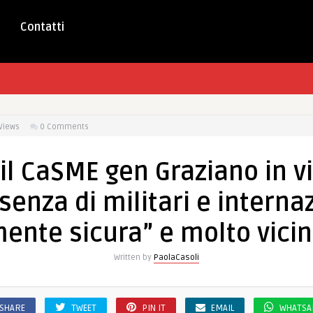
Contatti
Views
0 Comments
il CaSME gen Graziano in vi
senza di militari e internaz
ente sicura” e molto vicina
Written by
PaolaCasoli
SHARE
TWEET
PIN IT
EMAIL
WHATSA