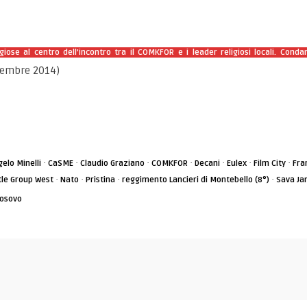
giose al centro dell’incontro tra il COMKFOR e i leader religiosi locali. Con
vembre 2014)
·
·
·
·
·
·
·
gelo Minelli
CaSME
Claudio Graziano
COMKFOR
Decani
Eulex
Film City
Fra
·
·
·
·
tle Group West
Nato
Pristina
reggimento Lancieri di Montebello (8°)
Sava Jan
osovo