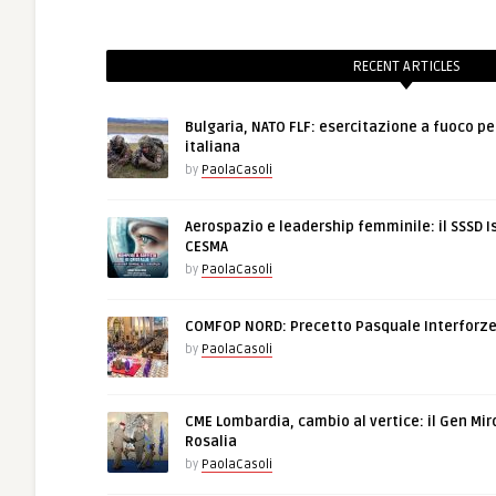
RECENT ARTICLES
Bulgaria, NATO FLF: esercitazione a fuoco pe
italiana
by
PaolaCasoli
Aerospazio e leadership femminile: il SSSD I
CESMA
by
PaolaCasoli
COMFOP NORD: Precetto Pasquale Interforz
by
PaolaCasoli
CME Lombardia, cambio al vertice: il Gen Mir
Rosalia
by
PaolaCasoli