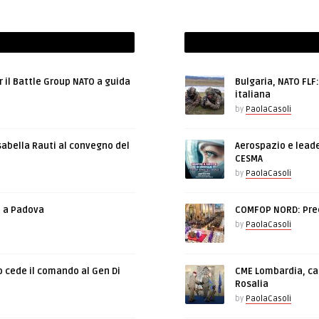
r il Battle Group NATO a guida
Bulgaria, NATO FLF
italiana
by
PaolaCasoli
sabella Rauti al convegno del
Aerospazio e leade
CESMA
by
PaolaCasoli
e a Padova
COMFOP NORD: Prec
by
PaolaCasoli
o cede il comando al Gen Di
CME Lombardia, cam
Rosalia
by
PaolaCasoli