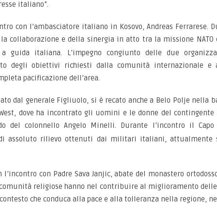
resse italiano”.
ontro con l’ambasciatore italiano in Kosovo, Andreas Ferrarese. 
lla collaborazione e della sinergia in
atto tra la missione NATO
a guida italiana. L’impegno congiunto delle due organizza
 degli obiettivi richiesti dalla comunità internazionale e a
mpleta pacificazione dell’area.
o dal generale Figliuolo, si è recato anche a Belo Polje nella bas
West, dove ha incontrato gli uomini e le donne del contingente 
do del colonnello Angelo Minelli. Durante
l’incontro il Cap
i assoluto rilievo ottenuti dai militari italiani, attualmente
on l’incontro con Padre Sava Janjic, abate del monastero ortodosso
comunità religiose hanno nel contribuire al miglioramento delle r
 contesto che conduca alla pace e alla tolleranza nella regione, nel