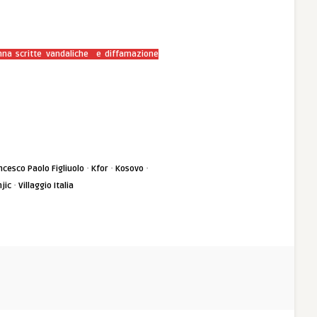
danna scritte vandaliche e diffamazione
·
·
·
ncesco Paolo Figliuolo
Kfor
Kosovo
·
jic
Villaggio Italia