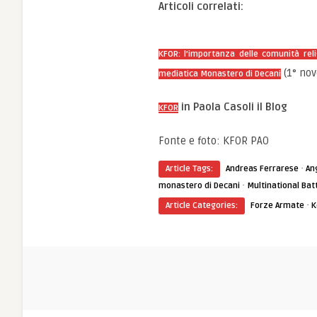
Articoli correlati:
KFOR: l’importanza delle comunità reli
(1° no
mediatica Monastero di Decani
in Paola Casoli il Blog
KFOR
Fonte e foto: KFOR PAO
·
Article Tags:
Andreas Ferrarese
An
·
monastero di Decani
Multinational Bat
·
Article Categories:
Forze Armate
K