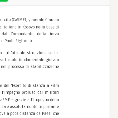
sercito (CaSME), generale Claudio
o Italiano in Kosovo nella base di
 dal Comandante della forza
o Paolo Figliuolo.
o sull’attuale situazione socio-
e sul ruolo fondamentale giocato
 nel processo di stabilizzazione
e dell’Esercito di stanza a Film
er l’impegno profuso dai
militari
 CaSME – grazie all’impegno della
senza è assolutamente importante
rova a poca distanza da Paesi che