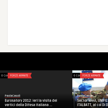
0 Comments
FORZE ARMATE
0 Co
Pa
PaolaCasoli
UN
COVI: visita ufficiale in Libano del
inglets:
pr
Gen.Figliuolo
acchi co ...