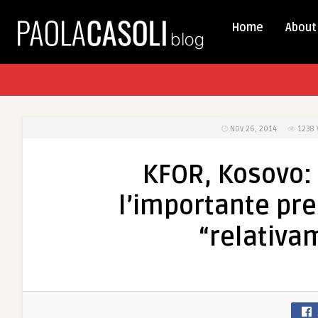
Home
About
Nov 26, 2014
1238
KFOR, Kosovo: 
l’importante pre
“relativam