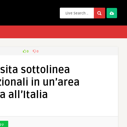
0
0
sita sottolinea
ionali in un’area
 all’Italia
PP