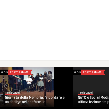
0 Comments
FORZE ARMATE
0 Comments
FORZE ARMATE
PaolaCasoli
PaolaCasoli
Giornata della Memoria: “ricordare è
NATO e Social Media
un obbligo nei confronti d ...
ultima lezione del p