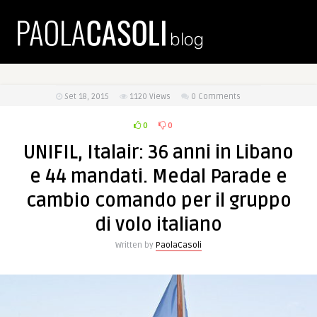
Set 18, 2015
1120
Views
0 Comments
0
0
UNIFIL, Italair: 36 anni in Libano
e 44 mandati. Medal Parade e
cambio comando per il gruppo
di volo italiano
Written by
PaolaCasoli