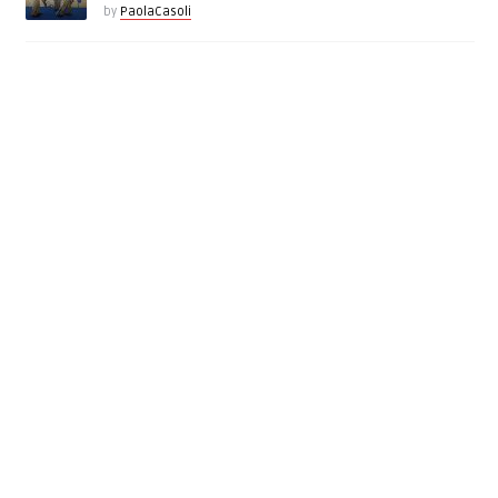
by
PaolaCasoli