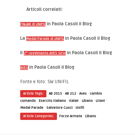
Articoli correlati:
in Paola Casoli il Blog
ITALAIR di UNIFIL
La
in Paola Casoli il Blog
Medal Parade di UNIFIL
Il
in Paola Casoli il Blog
2° reggimento AVES Sirio
in Paola Casoli il Blog
AVES
Fonte e foto: SW UNIFIL
·
·
·
Article Tags:
AB 2015
AB 212
Aves
cambio
·
·
·
·
·
comando
Esercito Italiano
Italair
Libano
Litani
·
·
Medal Parade
Salvatore Cuoci
Unifil
·
Article Categories:
Forze Armate
Libano