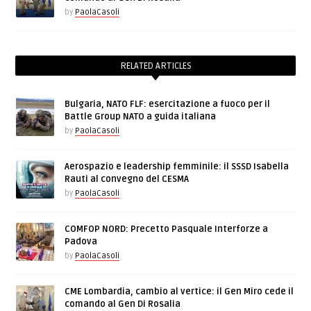
by
PaolaCasoli
RELATED ARTICLES
Bulgaria, NATO FLF: esercitazione a fuoco per il
Battle Group NATO a guida italiana
by
PaolaCasoli
Aerospazio e leadership femminile: il SSSD Isabella
Rauti al convegno del CESMA
by
PaolaCasoli
COMFOP NORD: Precetto Pasquale Interforze a
Padova
by
PaolaCasoli
CME Lombardia, cambio al vertice: il Gen Miro cede il
comando al Gen Di Rosalia