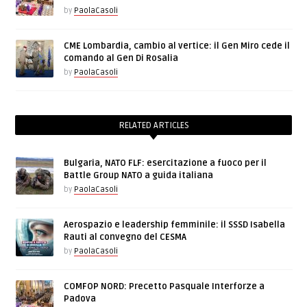
by
PaolaCasoli
CME Lombardia, cambio al vertice: il Gen Miro cede il
comando al Gen Di Rosalia
by
PaolaCasoli
RELATED ARTICLES
Bulgaria, NATO FLF: esercitazione a fuoco per il
Battle Group NATO a guida italiana
by
PaolaCasoli
Aerospazio e leadership femminile: il SSSD Isabella
Rauti al convegno del CESMA
by
PaolaCasoli
COMFOP NORD: Precetto Pasquale Interforze a
Padova