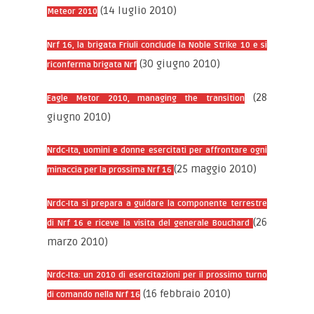
(14 luglio 2010)
Meteor 2010
Nrf 16, la brigata Friuli conclude la Noble Strike 10 e si
(30 giugno 2010)
riconferma brigata Nrf
(28
Eagle Metor 2010, managing the transition
giugno 2010)
Nrdc-Ita, uomini e donne esercitati per affrontare ogni
(25 maggio 2010)
minaccia per la prossima Nrf 16
Nrdc-Ita si prepara a guidare la componente terrestre
(26
di Nrf 16 e riceve la visita del generale Bouchard
marzo 2010)
Nrdc-Ita: un 2010 di esercitazioni per il prossimo turno
(16 febbraio 2010)
di comando nella Nrf 16