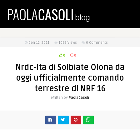
Gen 12, 2011
1063
Views
0 Comments
0
0
Nrdc-Ita di Solbiate Olona da
oggi ufficialmente comando
terrestre di NRF 16
Written by
PaolaCasoli