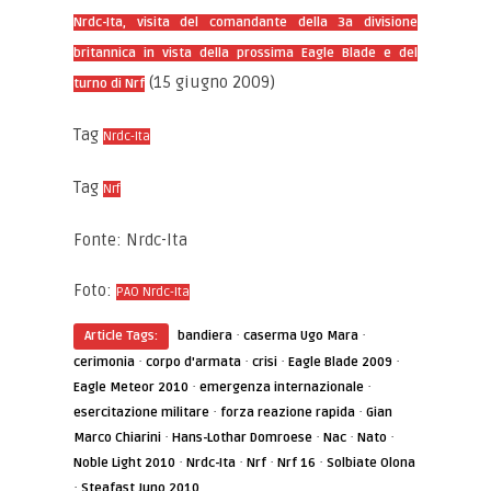
Nrdc-Ita, visita del comandante della 3a divisione
britannica in vista della prossima Eagle Blade e del
(15 giugno 2009)
turno di Nrf
Tag
Nrdc-Ita
Tag
Nrf
Fonte: Nrdc-Ita
Foto:
PAO Nrdc-Ita
·
·
Article Tags:
bandiera
caserma Ugo Mara
·
·
·
·
cerimonia
corpo d'armata
crisi
Eagle Blade 2009
·
·
Eagle Meteor 2010
emergenza internazionale
·
·
esercitazione militare
forza reazione rapida
Gian
·
·
·
·
Marco Chiarini
Hans-Lothar Domroese
Nac
Nato
·
·
·
·
Noble Light 2010
Nrdc-Ita
Nrf
Nrf 16
Solbiate Olona
·
Steafast Juno 2010