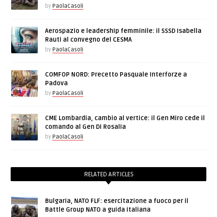
by
PaolaCasoli
Aerospazio e leadership femminile: il SSSD Isabella
Rauti al convegno del CESMA
by
PaolaCasoli
COMFOP NORD: Precetto Pasquale Interforze a
Padova
by
PaolaCasoli
CME Lombardia, cambio al vertice: il Gen Miro cede il
comando al Gen Di Rosalia
by
PaolaCasoli
RELATED ARTICLES
Bulgaria, NATO FLF: esercitazione a fuoco per il
Battle Group NATO a guida italiana