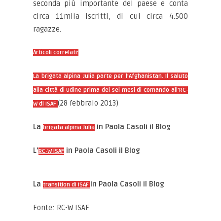
seconda più importante del paese e conta
circa 11mila iscritti, di cui circa 4.500
ragazze.
Articoli correlati:
La brigata alpina Julia parte per l’Afghanistan. Il saluto
alla città di Udine prima dei sei mesi di comando all’RC-
(28 febbraio 2013)
W di ISAF
La
in Paola Casoli il Blog
brigata alpina Julia
L’
in Paola Casoli il Blog
RC-W ISAF
La
in Paola Casoli il Blog
transition di ISAF
Fonte: RC-W ISAF