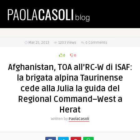
Mar 25, 2013
1203
Views
0 Comments
0
0
Afghanistan, TOA all’RC-W di ISAF:
la brigata alpina Taurinense
cede alla Julia la guida del
Regional Command–West a
Herat
Written by
PaolaCasoli