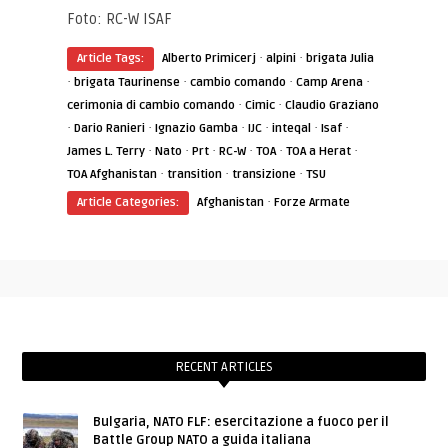
Foto: RC-W ISAF
·
·
Article Tags:
Alberto Primicerj
alpini
brigata Julia
·
·
·
·
brigata Taurinense
cambio comando
Camp Arena
·
·
cerimonia di cambio comando
Cimic
Claudio Graziano
·
·
·
·
·
·
Dario Ranieri
Ignazio Gamba
IJC
inteqal
Isaf
·
·
·
·
·
·
James L. Terry
Nato
Prt
RC-W
TOA
TOA a Herat
·
·
·
TOA Afghanistan
transition
transizione
TSU
·
Article Categories:
Afghanistan
Forze Armate
RECENT ARTICLES
Bulgaria, NATO FLF: esercitazione a fuoco per il
Battle Group NATO a guida italiana